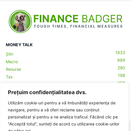
MONEY TALK
1933
Știri
989
Macro
290
Resurse
198
Tax
159
Antreprenoriat
43
Prețuim confidențialitatea dvs.
Contabilitate
29
Money Talks
Utilizăm cookie-uri pentru a vă îmbunătăți experiența de
27
Crypto
navigare, pentru a vă oferi reclame sau conținut
personalizat și pentru a ne analiza traficul. Făcând clic pe
"Acceptă totul", sunteți de acord cu utilizarea cookie-urilor
© BadgerHub - Toate drepturile rezervate -
Termeni și condiții
|
de către noi.