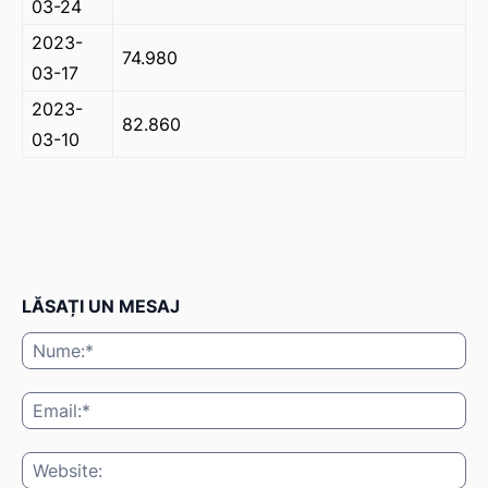
03-24
2023-
74.980
03-17
2023-
82.860
03-10
LĂSAȚI UN MESAJ
Nu
Ema
Web