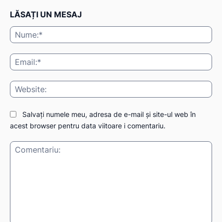
LĂSAȚI UN MESAJ
Nu
IAT
Ema
Web
Salvați numele meu, adresa de e-mail și site-ul web în
acest browser pentru data viitoare i comentariu.