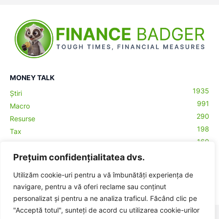
MONEY TALK
1935
Știri
991
Macro
290
Resurse
198
Tax
160
Antreprenoriat
43
Prețuim confidențialitatea dvs.
Contabilitate
29
Money Talks
Utilizăm cookie-uri pentru a vă îmbunătăți experiența de
27
Crypto
navigare, pentru a vă oferi reclame sau conținut
personalizat și pentru a ne analiza traficul. Făcând clic pe
"Acceptă totul", sunteți de acord cu utilizarea cookie-urilor
© BadgerHub - Toate drepturile rezervate -
Termeni și condiții
|