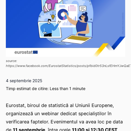
source:
https://www.facebook.com/EurostatStatistics/posts/pfbid0tr53nLsfEHmYJw
4 septembrie 2025
Timp estimat de citire:
Less than 1
minute
Eurostat, biroul de statistică al Uniunii Europene,
organizează un webinar dedicat specialiștilor în
verificarea faptelor. Evenimentul va avea loc pe data
de
11 septembrie
, între orele
11:00 și 12:30 CEST
.