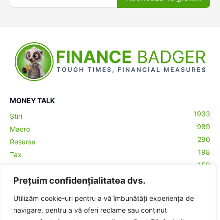
MONEY TALK
1933
Știri
989
Macro
290
Resurse
198
Tax
159
Antreprenoriat
43
Prețuim confidențialitatea dvs.
Contabilitate
29
Money Talks
Utilizăm cookie-uri pentru a vă îmbunătăți experiența de
27
Crypto
navigare, pentru a vă oferi reclame sau conținut