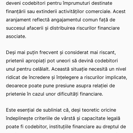
deveni codebitori pentru împrumuturi destinate
finanțării sau extinderii activităților comerciale. Acest
aranjament reflectă angajamentul comun față de
succesul afacerii și distribuirea riscurilor financiare
asociate.
Deși mai puțin frecvent și considerat mai riscant,
prietenii apropiați pot uneori să devină codebitori
ă-
unul pentru celălalt. Această situație necesită un nivel
ridicat de încredere și înțelegere a riscurilor implicate,
deoarece poate pune presiune asupra relației de
prietenie în cazul unor dificultăți financiare.
Este esențial de subliniat că, deși teoretic oricine
îndeplinește criteriile de vârstă și capacitate legală
poate fi codebitor, instituțiile financiare au dreptul de