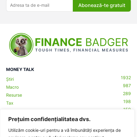
Abonează-te gratuit
MONEY TALK
1932
Știri
987
Macro
289
Resurse
198
Tax
159
Antreprenoriat
43
Prețuim confidențialitatea dvs.
Contabilitate
29
Money Talks
Utilizăm cookie-uri pentru a vă îmbunătăți experiența de
27
Crypto