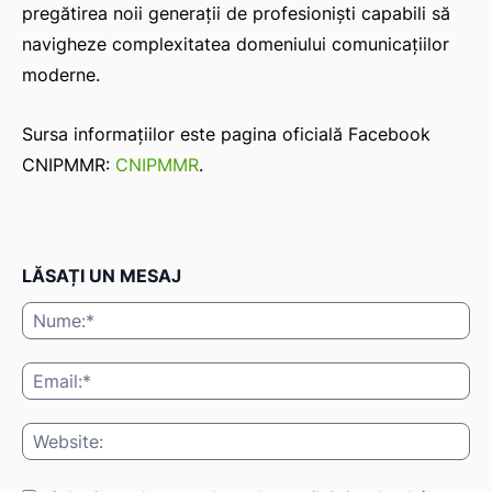
pregătirea noii generații de profesioniști capabili să
navigheze complexitatea domeniului comunicațiilor
moderne.
Sursa informațiilor este pagina oficială Facebook
CNIPMMR:
CNIPMMR
.
LĂSAȚI UN MESAJ
Nu
Ema
Web