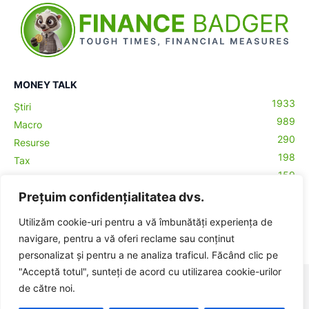
MONEY TALK
1933
Știri
989
Macro
290
Resurse
198
Tax
159
Antreprenoriat
43
Prețuim confidențialitatea dvs.
Contabilitate
29
Money Talks
Utilizăm cookie-uri pentru a vă îmbunătăți experiența de
27
Crypto
navigare, pentru a vă oferi reclame sau conținut
ă-
personalizat și pentru a ne analiza traficul. Făcând clic pe
"Acceptă totul", sunteți de acord cu utilizarea cookie-urilor
© BadgerHub - Toate drepturile rezervate -
Termeni și condiții
|
de către noi.
Publicitate