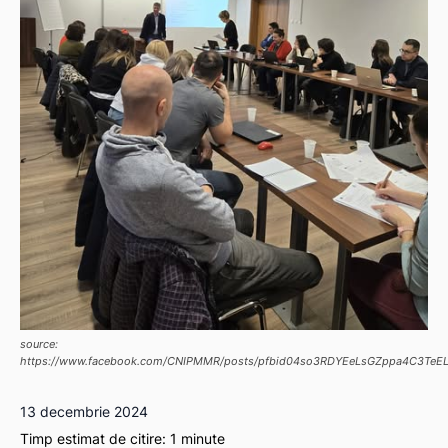
source:
https://www.facebook.com/CNIPMMR/posts/pfbid04so3RDYEeLsGZppa4C3T
13 decembrie 2024
Timp estimat de citire:
1
minute