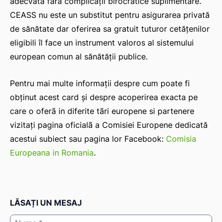
adecvată fără complicații birocratice suplimentare.
CEASS nu este un substitut pentru asigurarea privată
de sănătate dar oferirea sa gratuit tuturor cetățenilor
eligibili îl face un instrument valoros al sistemului
european comun al sănătății publice.
Pentru mai multe informații despre cum poate fi
obținut acest card și despre acoperirea exacta pe
care o oferã in diferite tãri europene si partenere
vizitați pagina oficialã a Comisiei Europene dedicată
acestui subiect sau pagina lor Facebook:
Comisia
Europeana in Romania
.
LĂSAȚI UN MESAJ
Nu