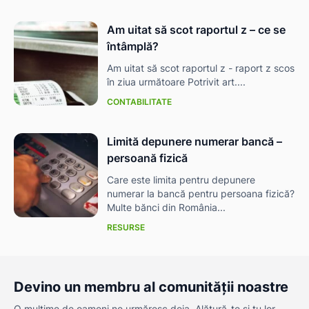
Am uitat să scot raportul z – ce se
întâmplă?
Am uitat să scot raportul z - raport z scos
în ziua următoare Potrivit art....
CONTABILITATE
Limită depunere numerar bancă –
persoană fizică
Care este limita pentru depunere
numerar la bancă pentru persoana fizică?
Multe bănci din România...
RESURSE
Devino un membru al comunității noastre
O mulțime de oameni ne urmăresc deja. Alătură-te și tu lor