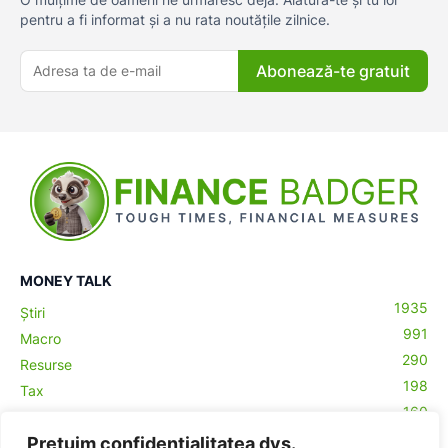
pentru a fi informat și a nu rata noutățile zilnice.
Abonează-te gratuit
MONEY TALK
1935
Știri
991
Macro
290
Resurse
198
Tax
160
Antreprenoriat
43
Prețuim confidențialitatea dvs.
Contabilitate