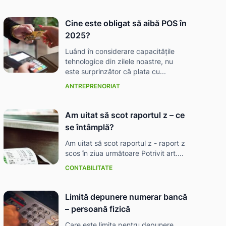
Cine este obligat să aibă POS în
2025?
Luând în considerare capacitățile
tehnologice din zilele noastre, nu
este surprinzător că plata cu...
ANTREPRENORIAT
Am uitat să scot raportul z – ce
se întâmplă?
Am uitat să scot raportul z - raport z
scos în ziua următoare Potrivit art....
CONTABILITATE
Limită depunere numerar bancă
– persoană fizică
Care este limita pentru depunere