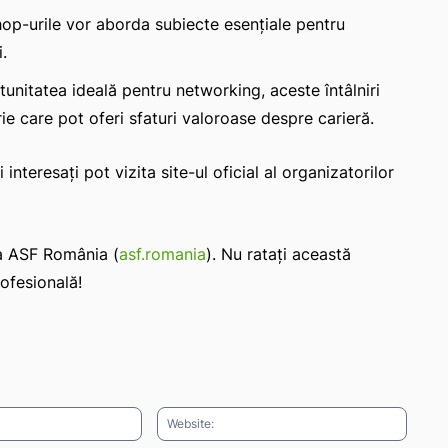
p-urile vor aborda subiecte esențiale pentru
.
unitatea ideală pentru networking, aceste întâlniri
trie care pot oferi sfaturi valoroase despre carieră.
nteresați pot vizita site-ul oficial al organizatorilor
 a ASF România (
asf.romania
). Nu ratați această
ofesională!
Email:*
Websit