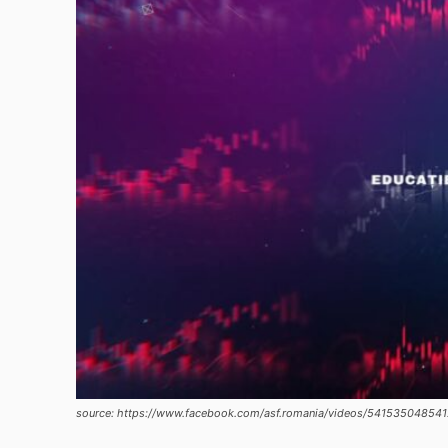
source: https://www.facebook.com/asf.romania/videos/54153504854