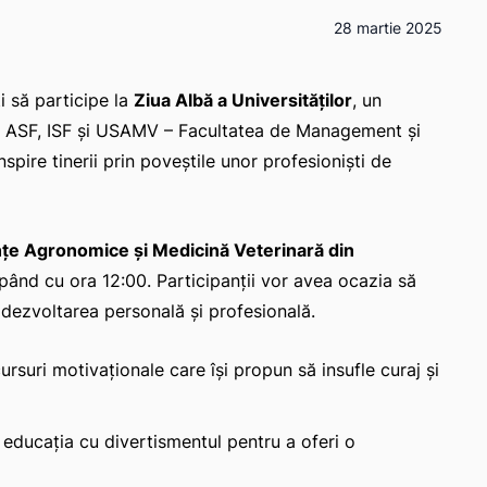
28 martie 2025
ți să participe la
Ziua Albă a Universităților
, un
 ASF, ISF și USAMV – Facultatea de Management și
spire tinerii prin poveștile unor profesioniști de
ințe Agronomice și Medicină Veterinară din
epând cu ora 12:00. Participanții vor avea ocazia să
e dezvoltarea personală și profesională.
ursuri motivaționale care își propun să insufle curaj și
educația cu divertismentul pentru a oferi o