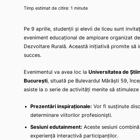
Timp estimat de citire:
1
minute
Pe 9 aprilie, studenții și elevii de liceu sunt invita
eveniment educațional de amploare organizat de
Dezvoltare Rurală. Această inițiativă promite să in
succes.
Evenimentul va avea loc la
Universitatea de Ști
București
, situată pe Bulevardul Mărăști 59, înc
asiste la o serie de activități menite să stimulez
Prezentări inspiraționale:
Vor fi susținute disc
determinare viitorilor profesioniști.
Sesiuni edutainment:
Aceste sesiuni combină 
experiență interactivă participanților.