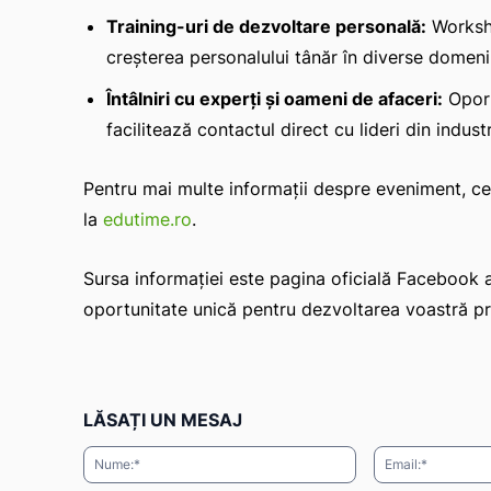
Training-uri de dezvoltare personală:
Worksho
creșterea personalului tânăr în diverse domenii
Întâlniri cu experți și oameni de afaceri:
Oport
facilitează contactul direct cu lideri din indus
Pentru mai multe informații despre eveniment, cei i
la
edutime.ro
.
Sursa informației este pagina oficială Facebook
oportunitate unică pentru dezvoltarea voastră pr
LĂSAȚI UN MESAJ
Nume:*