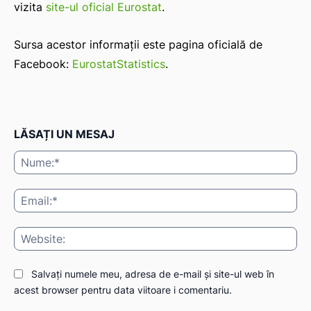
vizita
site-ul oficial Eurostat
.
Sursa acestor informații este pagina oficială de
Facebook:
EurostatStatistics
.
LĂSAȚI UN MESAJ
Nu
Ema
Web
Salvați numele meu, adresa de e-mail și site-ul web în
acest browser pentru data viitoare i comentariu.