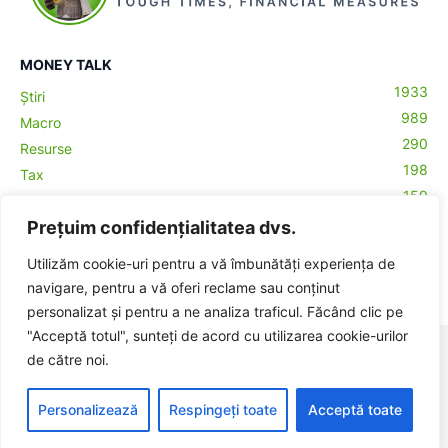
MONEY TALK
1933
Știri
989
Macro
290
Resurse
198
Tax
159
Antreprenoriat
43
Prețuim confidențialitatea dvs.
Contabilitate
29
Money Talks
Utilizăm cookie-uri pentru a vă îmbunătăți experiența de
27
Crypto
navigare, pentru a vă oferi reclame sau conținut
personalizat și pentru a ne analiza traficul. Făcând clic pe
"Acceptă totul", sunteți de acord cu utilizarea cookie-urilor
© BadgerHub - Toate drepturile rezervate -
Termeni și condiții
|
de către noi.
Publicitate
Made with ♥ in Romania
Personalizează
Respingeți toate
Acceptă toate