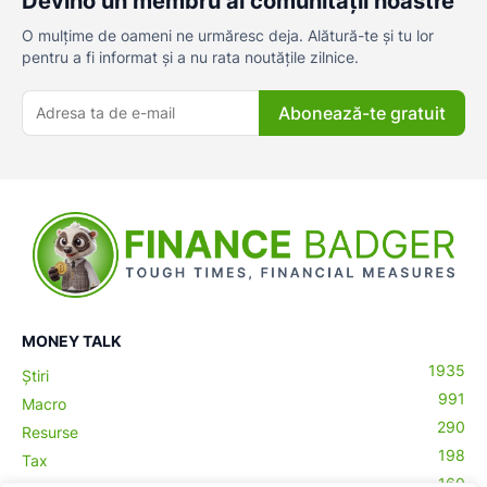
Devino un membru al comunității noastre
O mulțime de oameni ne urmăresc deja. Alătură-te și tu lor
pentru a fi informat și a nu rata noutățile zilnice.
Abonează-te gratuit
MONEY TALK
1935
Știri
991
Macro
290
Resurse
198
Tax
160