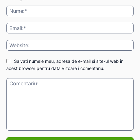
Nu
Ema
IAT
Web
Salvați numele meu, adresa de e-mail și site-ul web în
acest browser pentru data viitoare i comentariu.
Comentariu: