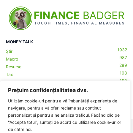
MONEY TALK
1932
Știri
987
Macro
289
Resurse
198
Tax
159
Antreprenoriat
43
Prețuim confidențialitatea dvs.
Contabilitate
29
Money Talks
Utilizăm cookie-uri pentru a vă îmbunătăți experiența de
27
Crypto
navigare, pentru a vă oferi reclame sau conținut
personalizat și pentru a ne analiza traficul. Făcând clic pe
"Acceptă totul", sunteți de acord cu utilizarea cookie-urilor
© BadgerHub - Toate drepturile rezervate -
Termeni și condiții
|
de către noi.
Publicitate