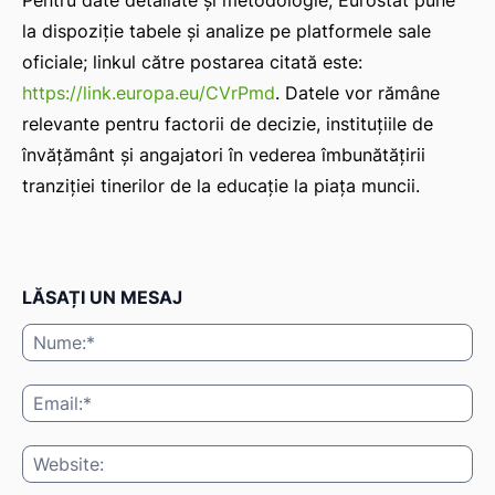
Pentru date detaliate și metodologie, Eurostat pune
la dispoziție tabele și analize pe platformele sale
oficiale; linkul către postarea citată este:
https://link.europa.eu/CVrPmd
. Datele vor rămâne
relevante pentru factorii de decizie, instituțiile de
învățământ și angajatori în vederea îmbunătățirii
tranziției tinerilor de la educație la piața muncii.
LĂSAȚI UN MESAJ
Nu
Ema
Web