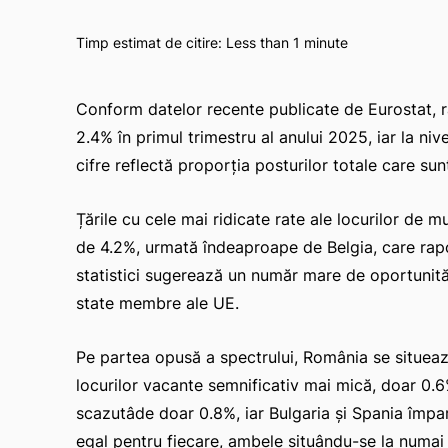
Timp estimat de citire:
Less than 1
minute
Conform datelor recente publicate de Eurostat, r
2.4% în primul trimestru al anului 2025, iar la ni
cifre reflectă proporția posturilor totale care s
Țările cu cele mai ridicate rate ale locurilor de
de 4.2%, urmată îndeaproape de Belgia, care rapo
statistici sugerează un număr mare de oportunită
state membre ale UE.
Pe partea opusă a spectrului, România se situează
locurilor vacante semnificativ mai mică, doar 0.
scazutâde doar 0.8%, iar Bulgaria și Spania împ
egal pentru fiecare, ambele situându-se la numa