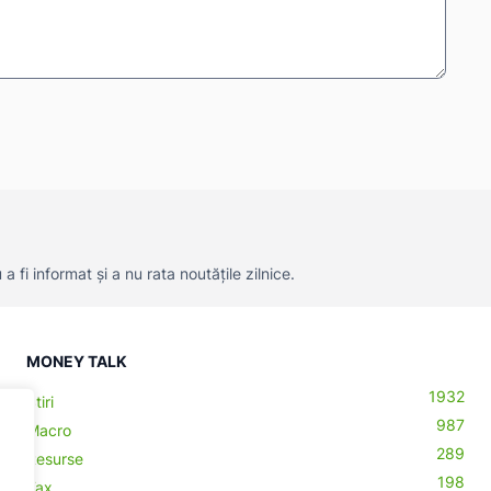
 fi informat și a nu rata noutățile zilnice.
MONEY TALK
1932
Știri
987
Macro
289
Resurse
198
Tax