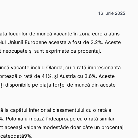
16 iunie 2025
ata locurilor de muncă vacante în zona euro a atins
velul Uniunii Europene aceasta a fost de 2.2%. Aceste
unt neocupate și sunt exprimate ca procentaj.
 muncă vacante includ Olanda, cu o rată impresionantă
rtează o rată de 4.1%, și Austria cu 3.6%. Aceste
ți disponibile pe piața forței de muncă din aceste
 la capătul inferior al clasamentului cu o rată a
6%. Polonia urmează îndeaproape cu o rată similar
art aceeași valoare modestâde doar câte un procentaj
i câteodatâ9%.