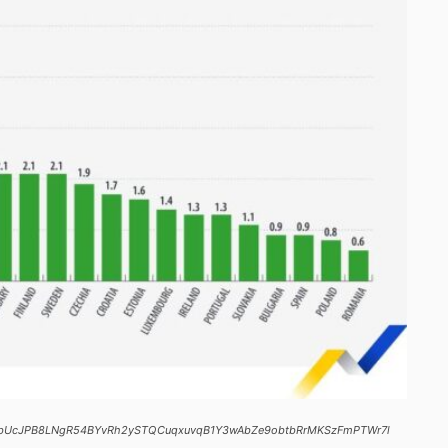
npyVubUcJPB8LNgR54BYvRh2ySTQCuqxuvqB1Y3wAbZe9obtbRrMKSzFmPTWr7l