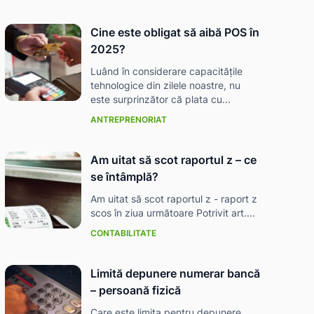
Cine este obligat să aibă POS în
2025?
Luând în considerare capacitățile
tehnologice din zilele noastre, nu
este surprinzător că plata cu...
ANTREPRENORIAT
Am uitat să scot raportul z – ce
se întâmplă?
Am uitat să scot raportul z - raport z
scos în ziua următoare Potrivit art....
CONTABILITATE
Limită depunere numerar bancă
– persoană fizică
Care este limita pentru depunere