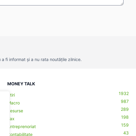
 fi informat și a nu rata noutățile zilnice.
MONEY TALK
1932
Știri
987
Macro
289
Resurse
198
Tax
159
Antreprenoriat
43
Contabilitate