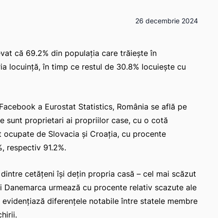
26 decembrie 2024
evat că 69.2% din populația care trăiește în
a locuință, în timp ce restul de 30.8% locuiește cu
Facebook a Eurostat Statistics, România se află pe
e sunt proprietari ai propriilor case, cu o cotă
 ocupate de Slovacia și Croația, cu procente
%, respectiv 91.2%.
intre cetățeni își dețin propria casă – cel mai scăzut
și Danemarca urmează cu procente relativ scazute ale
e evidențiază diferențele notabile între statele membre
irii.