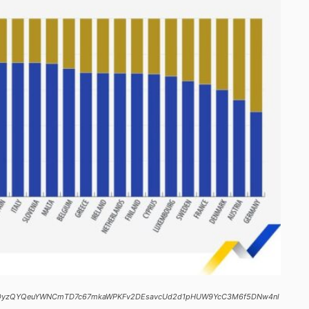
XuLnXhDyzQYQeuYWNCmTD7c67mkaWPKFv2DEsavcUd2d1pHUW9YcC3M6f5DNw4nl