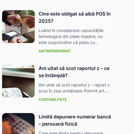
Cine este obligat să aibă POS în
2025?
Luând în considerare capacitățile
tehnologice din zilele noastre, nu
este surprinzător că plata cu...
ANTREPRENORIAT
Am uitat să scot raportul z – ce
se întâmplă?
Am uitat să scot raportul z - raport z
scos în ziua următoare Potrivit art....
CONTABILITATE
Limită depunere numerar bancă
– persoană fizică
Care este limita pentru depunere