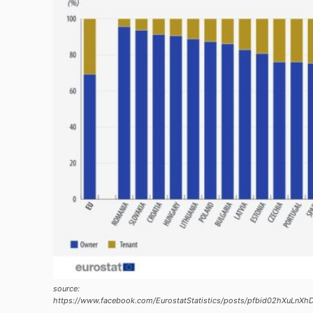
source:
https://www.facebook.com/EurostatStatistics/posts/pfbid02h