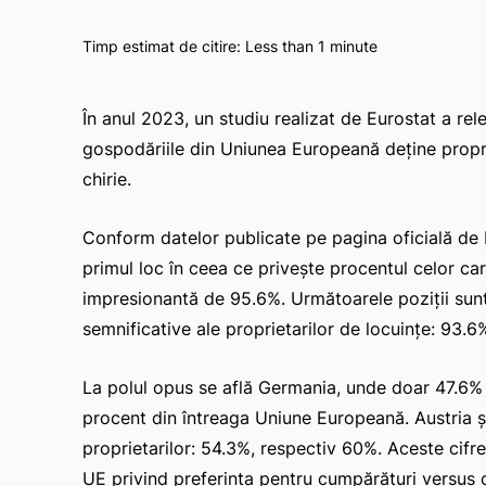
Timp estimat de citire:
Less than 1
minute
În anul 2023, un studiu realizat de Eurostat a rel
gospodăriile din Uniunea Europeană deține propri
chirie.
Conform datelor publicate pe pagina oficială de 
primul loc în ceea ce privește procentul celor car
impresionantă de 95.6%. Următoarele poziții sunt
semnificative ale proprietarilor de locuințe: 93.6
La polul opus se află Germania, unde doar 47.6% d
procent din întreaga Uniune Europeană. Austria 
proprietarilor: 54.3%, respectiv 60%. Aceste cifr
UE privind preferința pentru cumpărături versus ch