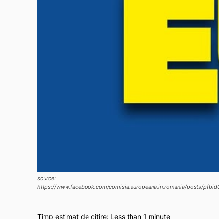
source:
https://www.facebook.com/comisia.europeana.in.romania/posts
Timp estimat de citire:
Less than 1
minute