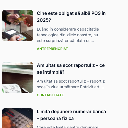
Cine este obligat să aibă POS în
2025?
Luând în considerare capacitățile
tehnologice din zilele noastre, nu
este surprinzător că plata cu...
ANTREPRENORIAT
Am uitat să scot raportul z – ce
se întâmplă?
Am uitat să scot raportul z - raport z
scos în ziua următoare Potrivit art....
CONTABILITATE
Limită depunere numerar bancă
– persoană fizică
Care este limita pentru depunere