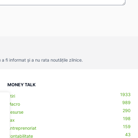
 fi informat și a nu rata noutățile zilnice.
MONEY TALK
1933
Știri
989
Macro
290
Resurse
198
Tax
159
Antreprenoriat
43
Contabilitate