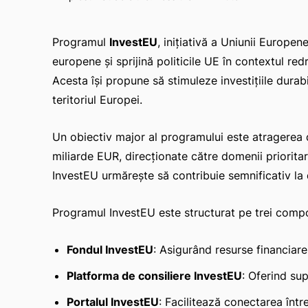
Programul
InvestEU
, inițiativă a Uniunii Europen
europene și sprijină politicile UE în contextul re
Acesta își propune să stimuleze investițiile durab
teritoriul Europei.
Un obiectiv major al programului este atragerea d
miliarde EUR, direcționate către domenii prioritar
InvestEU urmărește să contribuie semnificativ la
Programul InvestEU este structurat pe trei compo
Fondul InvestEU
: Asigurând resurse financiare
Platforma de consiliere InvestEU
: Oferind sup
Portalul InvestEU
: Facilitează conectarea între