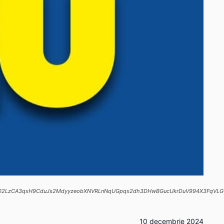
/pfbid02LzCA3qxH9CduJs2MdyyzeobXNVRLnNqUGpqx2dh3DHwBGucUkrDuV994X3FqVLGt
10 decembrie 2024