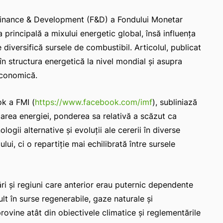
 Finance & Development (F&D) a Fondului Monetar
 principală a mixului energetic global, însă influența
 diversifică sursele de combustibil. Articolul, publicat
în structura energetică la nivel mondial și asupra
 economică.
ok a FMI (
https://www.facebook.com/imf
), subliniază
zarea energiei, ponderea sa relativă a scăzut ca
ologii alternative și evoluții ale cererii în diverse
ui, ci o repartiție mai echilibrată între sursele
țări și regiuni care anterior erau puternic dependente
ult în surse regenerabile, gaze naturale și
 provine atât din obiectivele climatice și reglementările