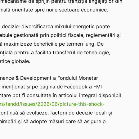
, mecanisme de sprijin pentru tranziția angajaților din
onală orientate spre noile sectoare economice.
 decizie: diversificarea mixului energetic poate
ebuie gestionată prin politici fiscale, reglementări și
 să maximizeze beneficiile pe termen lung. De
ală pentru a facilita transferul de tehnologie,
etice globale.
 Finance & Development a Fondului Monetar
26, menționat și pe pagina de Facebook a FMI
ntare pot fi consultate în articolul integral disponibil
ns/fandd/issues/2026/06/picture-this-shock-
ntinuă să evolueze, factorii de decizie locali și
himbări și să adopte măsuri care să asigure o