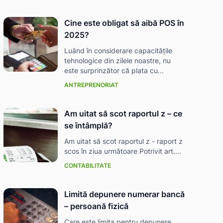
Cine este obligat să aibă POS în
2025?
Luând în considerare capacitățile
tehnologice din zilele noastre, nu
este surprinzător că plata cu...
ANTREPRENORIAT
Am uitat să scot raportul z – ce
se întâmplă?
Am uitat să scot raportul z - raport z
scos în ziua următoare Potrivit art....
CONTABILITATE
Limită depunere numerar bancă
– persoană fizică
Care este limita pentru depunere