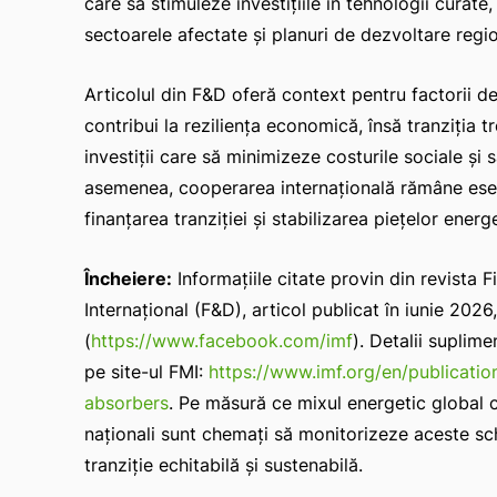
care să stimuleze investițiile în tehnologii curate
sectoarele afectate și planuri de dezvoltare regi
Articolul din F&D oferă context pentru factorii de
contribui la reziliența economică, însă tranziția tr
investiții care să minimizeze costurile sociale și
asemenea, cooperarea internațională rămâne esenți
finanțarea tranziției și stabilizarea piețelor energ
Încheiere:
Informațiile citate provin din revista
Internațional (F&D), articol publicat în iunie 20
(
https://www.facebook.com/imf
). Detalii suplime
pe site-ul FMI:
https://www.imf.org/en/publicatio
absorbers
. Pe măsură ce mixul energetic global co
naționali sunt chemați să monitorizeze aceste sc
tranziție echitabilă și sustenabilă.