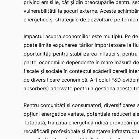
privind emisiile, cât și din preocupările pentru s
vulnerabilității la șocuri externe. Aceste schimbăr
energetice și strategiile de dezvoltare pe termen
Impactul asupra economiilor este multiplu. Pe de 
poate limita expunerea țărilor importatoare la fluct
oportunități pentru stabilizarea inflației și pentr
parte, economiile dependente în mare măsură de e
fiscale și sociale în contextul scăderii cererii int
de diversificare economică. Articolul F&D eviden
absorbers) adecvate pentru a gestiona aceste tran
Pentru comunități și consumatori, diversificarea
opțiuni energetice variate, potențiale reduceri al
Totodată, tranziția energetică ridică provocări p
recalificării profesionale și finanțarea infrastructu