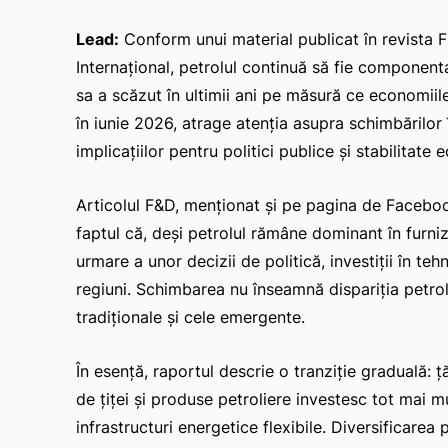
Lead:
Conform unui material publicat în revista
Internațional, petrolul continuă să fie componenta
sa a scăzut în ultimii ani pe măsură ce economiile
în iunie 2026, atrage atenția asupra schimbărilor 
implicațiilor pentru politici publice și stabilitate
Articolul F&D, menționat și pe pagina de Facebo
faptul că, deși petrolul rămâne dominant în furni
urmare a unor decizii de politică, investiții în tehn
regiuni. Schimbarea nu înseamnă dispariția petrolul
tradiționale și cele emergente.
În esență, raportul descrie o tranziție graduală: 
de țiței și produse petroliere investesc tot mai m
infrastructuri energetice flexibile. Diversificarea