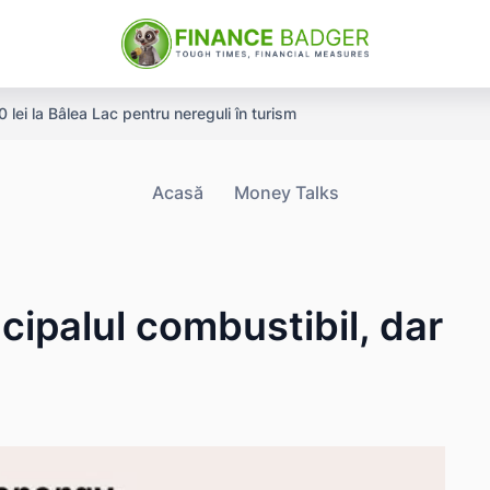
ei la Bâlea Lac pentru nereguli în turism
ane şi distribuţia pe state
Acasă
Money Talks
cipalul combustibil, dar