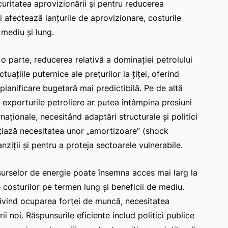
ecuritatea aprovizionării și pentru reducerea
i afectează lanțurile de aprovizionare, costurile
 mediu și lung.
o parte, reducerea relativă a dominației petrolului
uațiile puternice ale prețurilor la țiței, oferind
u planificare bugetară mai predictibilă. Pe de altă
xporturile petroliere ar putea întâmpina presiuni
ernaționale, necesitând adaptări structurale și politici
țiază necesitatea unor „amortizoare” (shock
ziții și pentru a proteja sectoarele vulnerabile.
 surselor de energie poate însemna acces mai larg la
e costurilor pe termen lung și beneficii de mediu.
rivind ocuparea forței de muncă, necesitatea
rii noi. Răspunsurile eficiente includ politici publice