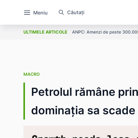
Căutați
Meniu
ANPC: Amenzi de peste 300.000 l
PIB-ul UE în 2025: €18,8 trilio
ULTIMELE ARTICOLE
MACRO
Petrolul rămâne prin
dominația sa scade