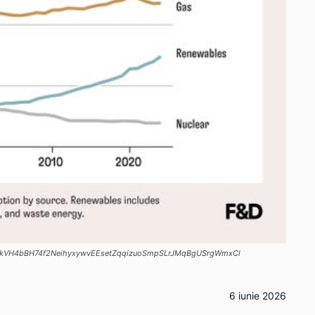
sj2qkVH4bBH74f2NeihyxywvEEsetZqqizuoSmpSLrJMqBgUSrgWmxCl
6 iunie 2026