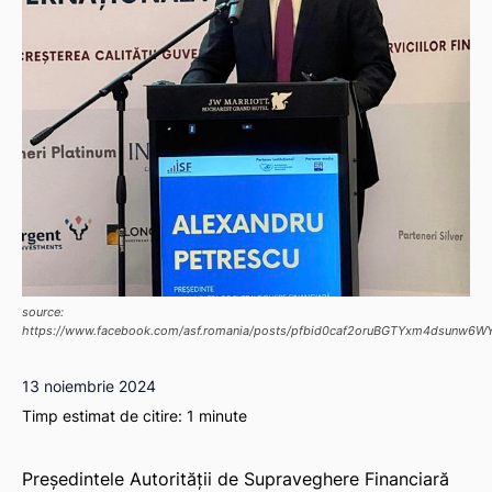
source:
https://www.facebook.com/asf.romania/posts/pfbid0caf2oruBGTYxm4dsu
13 noiembrie 2024
Timp estimat de citire:
1
minute
Președintele Autorității de Supraveghere Financiară