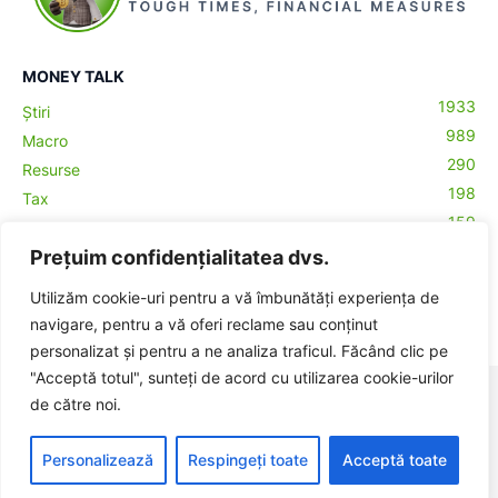
MONEY TALK
1933
Știri
989
Macro
290
Resurse
198
Tax
159
Antreprenoriat
43
Prețuim confidențialitatea dvs.
Contabilitate
29
Money Talks
Utilizăm cookie-uri pentru a vă îmbunătăți experiența de
27
Crypto
navigare, pentru a vă oferi reclame sau conținut
personalizat și pentru a ne analiza traficul. Făcând clic pe
"Acceptă totul", sunteți de acord cu utilizarea cookie-urilor
© BadgerHub - Toate drepturile rezervate -
Termeni și condiții
|
de către noi.
Publicitate
Made with ♥ in Romania
Personalizează
Respingeți toate
Acceptă toate