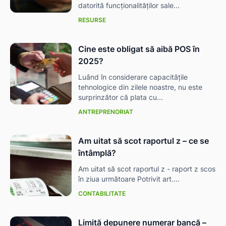
datorită funcționalităților sale...
RESURSE
Cine este obligat să aibă POS în
2025?
Luând în considerare capacitățile
tehnologice din zilele noastre, nu este
surprinzător că plata cu...
ANTREPRENORIAT
Am uitat să scot raportul z – ce se
întâmplă?
Am uitat să scot raportul z - raport z scos
în ziua următoare Potrivit art....
CONTABILITATE
Limită depunere numerar bancă –