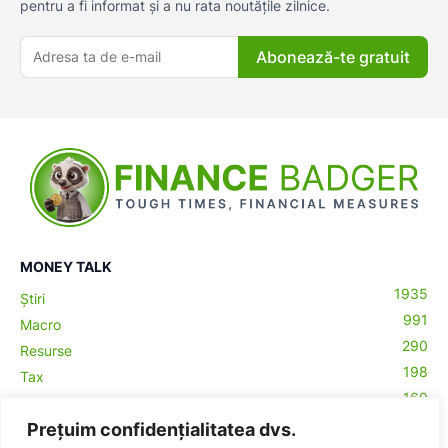
pentru a fi informat și a nu rata noutățile zilnice.
Abonează-te gratuit
MONEY TALK
1935
Știri
991
Macro
290
Resurse
198
Tax
160
Antreprenoriat
43
Prețuim confidențialitatea dvs.
Contabilitate