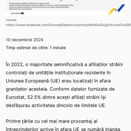
source:
https://www.facebook.com/EurostatStatistics/posts/pfbid0u43QgVzLhzku
10 decembrie 2024
Timp estimat de citire:
1
minute
În 2022, o majoritate semnificativă a afiliaților străini
controlați de unitățile instituționale rezidente în
Uniunea Europeană (UE) erau localizați în afara
granițelor acesteia. Conform datelor furnizate de
Eurostat, 52.5% dintre acești afiliați străini își
desfășurau activitatea dincolo de limitele UE.
Printre țările cu cel mai mare procentaj al
întreprinderilor active în afara UE se numără Irlanda,