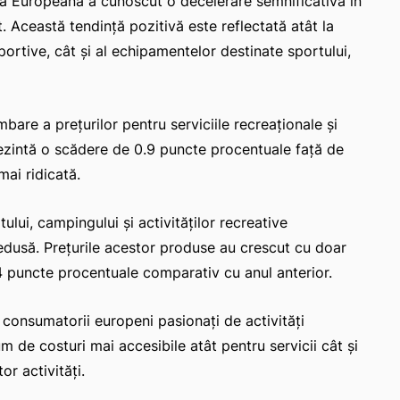
unea Europeană a cunoscut o decelerare semnificativă în
 Această tendință pozitivă este reflectată atât la
sportive, cât și al echipamentelor destinate sportului,
are a prețurilor pentru serviciile recreaționale și
rezintă o scădere de 0.9 puncte procentuale față de
mai ridicată.
lui, campingului și activităților recreative
i redusă. Prețurile acestor produse au crescut cu doar
 puncte procentuale comparativ cu anul anterior.
 consumatorii europeni pasionați de activități
 de costuri mai accesibile atât pentru servicii cât și
r activități.