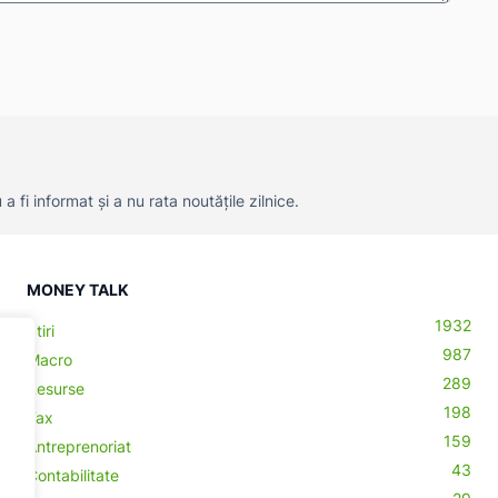
 fi informat și a nu rata noutățile zilnice.
MONEY TALK
1932
Știri
987
Macro
289
Resurse
198
Tax
159
Antreprenoriat
43
Contabilitate