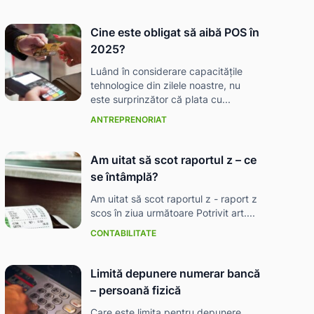
Cine este obligat să aibă POS în
2025?
Luând în considerare capacitățile
tehnologice din zilele noastre, nu
este surprinzător că plata cu...
ANTREPRENORIAT
Am uitat să scot raportul z – ce
se întâmplă?
Am uitat să scot raportul z - raport z
scos în ziua următoare Potrivit art....
CONTABILITATE
Limită depunere numerar bancă
– persoană fizică
Care este limita pentru depunere