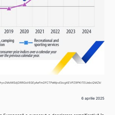
c5fvVDhyv2MdWSdjDRRGoV93EyAeFmDFCTPeWpvEbcgKEVPZ9PKtTEUebcQMZkl
6 aprilie 2025