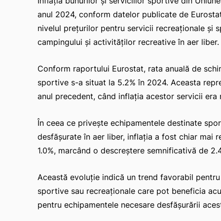
Inflația bunurilor și serviciilor sportive din Uni
anul 2024, conform datelor publicate de Eurostat.
nivelul prețurilor pentru servicii recreaționale și 
campingului și activităților recreative în aer liber.
Conform raportului Eurostat, rata anuală de schimb
sportive s-a situat la 5.2% în 2024. Aceasta rep
anul precedent, când inflația acestor servicii era 
În ceea ce privește echipamentele destinate sportu
desfășurate în aer liber, inflația a fost chiar ma
1.0%, marcând o descreștere semnificativă de 2.4
Această evoluție indică un trend favorabil pentru
sportive sau recreaționale care pot beneficia acum
pentru echipamentele necesare desfășurării acesto