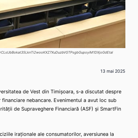
j52VrCLsUbBokat35LknTi2wooKXZ7XuDuzbVGTPsgbGupoyiM1DXjoGdEtal
13 mai 2025
versitatea de Vest din Timișoara, s-a discutat despre
 financiare nebancare. Evenimentul a avut loc sub
ității de Supraveghere Financiară (ASF) și SmartFin
iile iraționale ale consumatorilor, aversiunea la