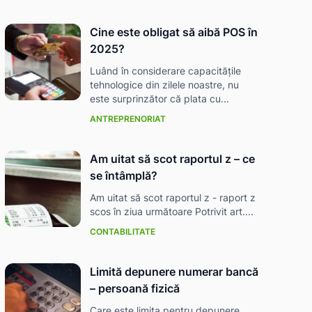
Cine este obligat să aibă POS în
2025?
Luând în considerare capacitățile
tehnologice din zilele noastre, nu
este surprinzător că plata cu...
ANTREPRENORIAT
Am uitat să scot raportul z – ce
se întâmplă?
Am uitat să scot raportul z - raport z
scos în ziua următoare Potrivit art....
CONTABILITATE
Limită depunere numerar bancă
– persoană fizică
Care este limita pentru depunere