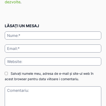
dezvolte
.
LĂSAȚI UN MESAJ
Nu
Ema
Web
Salvați numele meu, adresa de e-mail și site-ul web în
acest browser pentru data viitoare i comentariu.