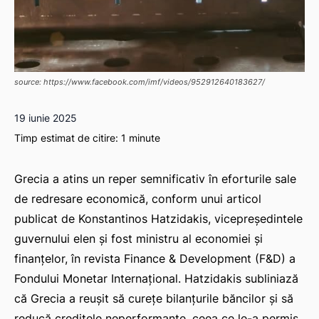
source: https://www.facebook.com/imf/videos/952912640183627/
19 iunie 2025
Timp estimat de citire:
1
minute
Grecia a atins un reper semnificativ în eforturile sale
de redresare economică, conform unui articol
publicat de Konstantinos Hatzidakis, vicepreședintele
guvernului elen și fost ministru al economiei și
finanțelor, în revista
Finance & Development
(F&D) a
Fondului Monetar Internațional. Hatzidakis subliniază
că Grecia a reușit să curețe bilanțurile băncilor și să
reducă creditele neperformante, ceea ce le-a permis