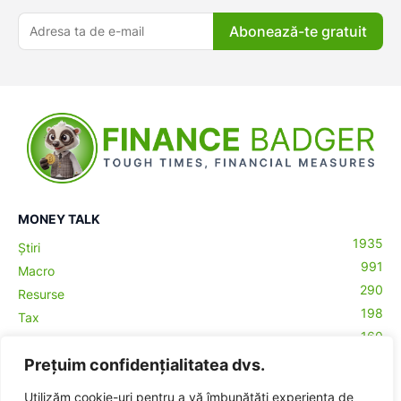
Abonează-te gratuit
MONEY TALK
1935
Știri
991
Macro
290
Resurse
198
Tax
ă-
160
Antreprenoriat
43
Prețuim confidențialitatea dvs.
Contabilitate
29
Money Talks
Utilizăm cookie-uri pentru a vă îmbunătăți experiența de