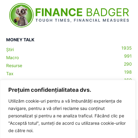
MONEY TALK
1935
Știri
991
Macro
290
Resurse
198
Tax
160
Antreprenoriat
43
Prețuim confidențialitatea dvs.
Contabilitate
29
Money Talks
Utilizăm cookie-uri pentru a vă îmbunătăți experiența de
27
Crypto
navigare, pentru a vă oferi reclame sau conținut
personalizat și pentru a ne analiza traficul. Făcând clic pe
"Acceptă totul", sunteți de acord cu utilizarea cookie-urilor
© BadgerHub - Toate drepturile rezervate -
Termeni și condiții
|
de către noi.
Publicitate