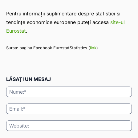
Pentru informații suplimentare despre statistici și
tendințe economice europene puteți accesa
site-ul
Eurostat
.
Sursa: pagina Facebook EurostatStatistics (
link
)
LĂSAȚI UN MESAJ
Nu
Ema
Web