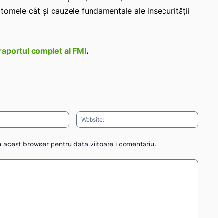
ptomele cât și cauzele fundamentale ale insecurității
raportul complet al FMI
.
Email:*
Websit
n acest browser pentru data viitoare i comentariu.