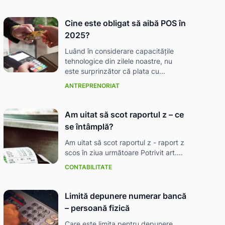
Cine este obligat să aibă POS în
2025?
Luând în considerare capacitățile
tehnologice din zilele noastre, nu
este surprinzător că plata cu...
ANTREPRENORIAT
Am uitat să scot raportul z – ce
se întâmplă?
Am uitat să scot raportul z - raport z
scos în ziua următoare Potrivit art....
CONTABILITATE
Limită depunere numerar bancă
– persoană fizică
Care este limita pentru depunere