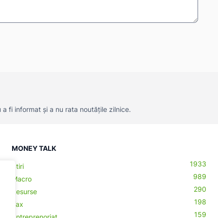
 fi informat și a nu rata noutățile zilnice.
MONEY TALK
1933
Știri
989
Macro
290
Resurse
198
Tax
159
Antreprenoriat