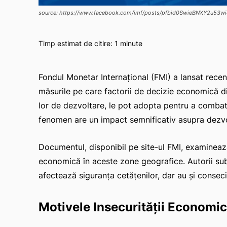
source: https://www.facebook.com/imf/posts/pfbid0SwieBNXY2
Timp estimat de citire:
1
minute
Fondul Monetar Internațional (FMI) a lansat rec
măsurile pe care factorii de decizie economică d
lor de dezvoltare, le pot adopta pentru a combate
fenomen are un impact semnificativ asupra dezvo
Documentul, disponibil pe site-ul FMI, examinează
economică în aceste zone geografice. Autorii subli
afectează siguranța cetățenilor, dar au și conse
Motivele Insecurității Economi