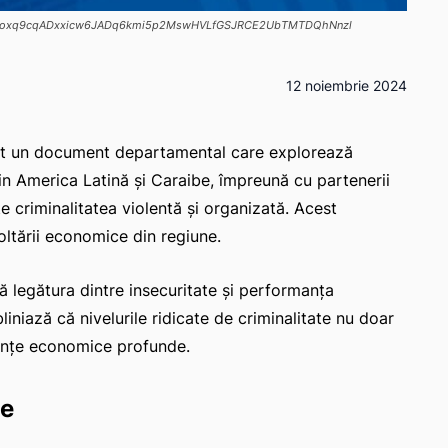
u53wioxq9cqADxxicw6JADq6kmi5p2MswHVLfGSJRCE2UbTMTDQhNnzl
12 noiembrie 2024
ent un document departamental care explorează
in America Latină și Caraibe, împreună cu partenerii
 criminalitatea violentă și organizată. Acest
ltării economice din regiune.
 legătura dintre insecuritate și performanța
niază că nivelurile ridicate de criminalitate nu doar
cințe economice profunde.
ce