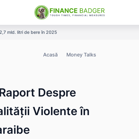
,7 mld. litri de bere în 2025
Acasă
Money Talks
 Raport Despre
tății Violente în
araibe