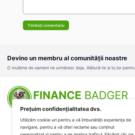
Comentariu:
Devino un membru al comunității noastre
O mulțime de oameni ne urmăresc deja. Alătură-te și tu lor pentru a
Prețuim confidențialitatea dvs.
Utilizăm cookie-uri pentru a vă îmbunătăți experiența de
navigare, pentru a vă oferi reclame sau conținut
personalizat și pentru a ne analiza traficul. Făcând clic pe