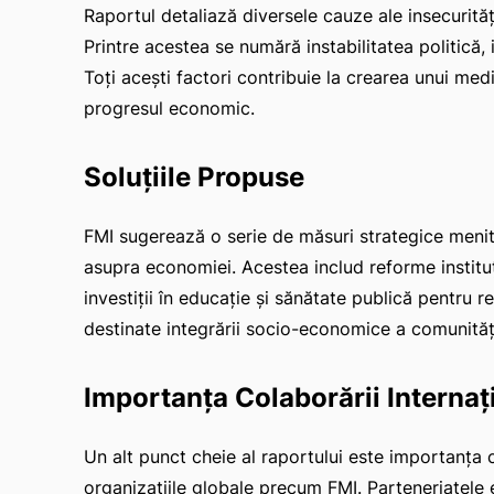
Raportul detaliază diversele cauze ale insecurită
Printre acestea se numără instabilitatea politică,
Toți acești factori contribuie la crearea unui med
progresul economic.
Soluțiile Propuse
FMI sugerează o serie de măsuri strategice menite
asupra economiei. Acestea includ reforme instituț
investiții în educație și sănătate publică pentru 
destinate integrării socio-economice a comunități
Importanța Colaborării Internaț
Un alt punct cheie al raportului este importanța c
organizațiile globale precum FMI. Parteneriatele 