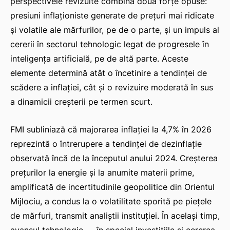
perspectivele revizuite combină două forțe opuse:
presiuni inflaționiste generate de prețuri mai ridicate
și volatile ale mărfurilor, pe de o parte, și un impuls al
cererii în sectorul tehnologic legat de progresele în
inteligența artificială, pe de altă parte. Aceste
elemente determină atât o încetinire a tendinței de
scădere a inflației, cât și o revizuire moderată în sus
a dinamicii creșterii pe termen scurt.
FMI subliniază că majorarea inflației la 4,7% în 2026
reprezintă o întrerupere a tendinței de dezinflație
observată încă de la începutul anului 2024. Creșterea
prețurilor la energie și la anumite materii prime,
amplificată de incertitudinile geopolitice din Orientul
Mijlociu, a condus la o volatilitate sporită pe piețele
de mărfuri, transmit analiștii instituției. În același timp,
avansul tehnologic — în special investițiile și cererea