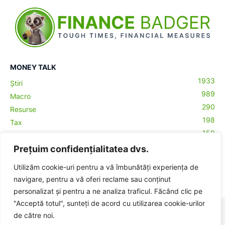
MONEY TALK
1933
Știri
989
Macro
290
Resurse
198
Tax
159
Antreprenoriat
43
Prețuim confidențialitatea dvs.
Contabilitate
29
Money Talks
Utilizăm cookie-uri pentru a vă îmbunătăți experiența de
27
Crypto
navigare, pentru a vă oferi reclame sau conținut
personalizat și pentru a ne analiza traficul. Făcând clic pe
"Acceptă totul", sunteți de acord cu utilizarea cookie-urilor
© BadgerHub - Toate drepturile rezervate -
Termeni și condiții
|
de către noi.
Publicitate