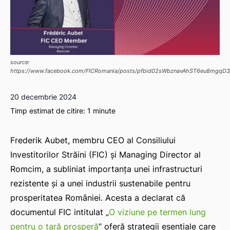
source:
https://www.facebook.com/FICRomania/posts/pfbid02sWbznavAhST6eu8
20 decembrie 2024
Timp estimat de citire:
1
minute
Frederik Aubet, membru CEO al Consiliului
Investitorilor Străini (FIC) și Managing Director al
Romcim, a subliniat importanța unei infrastructuri
rezistente și a unei industrii sustenabile pentru
prosperitatea României. Acesta a declarat că
documentul FIC intitulat „
O viziune pe termen lung
pentru o țară prosperă
” oferă strategii esențiale care