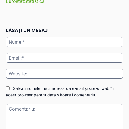
EurostatStatistics
.
LĂSAȚI UN MESAJ
Nu
Ema
Web
Salvați numele meu, adresa de e-mail și site-ul web în
acest browser pentru data viitoare i comentariu.