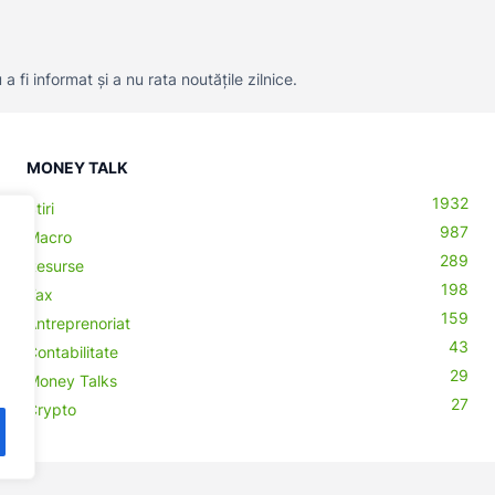
 fi informat și a nu rata noutățile zilnice.
MONEY TALK
1932
Știri
987
Macro
289
Resurse
198
Tax
159
Antreprenoriat
43
Contabilitate
29
Money Talks
27
Crypto