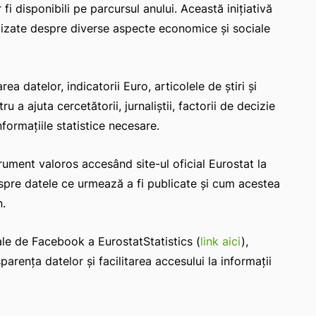
fi disponibili pe parcursul anului. Această inițiativă
alizate despre diverse aspecte economice și sociale
a datelor, indicatorii Euro, articolele de știri și
 a ajuta cercetătorii, jurnaliștii, factorii de decizie
nformațiile statistice necesare.
trument valoros accesând site-ul oficial Eurostat la
espre datele ce urmează a fi publicate și cum acestea
n.
iale de Facebook a EurostatStatistics (
link aici
),
arența datelor și facilitarea accesului la informații