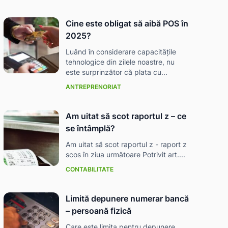
Cine este obligat să aibă POS în
2025?
Luând în considerare capacitățile
tehnologice din zilele noastre, nu
este surprinzător că plata cu...
ANTREPRENORIAT
Am uitat să scot raportul z – ce
se întâmplă?
Am uitat să scot raportul z - raport z
scos în ziua următoare Potrivit art....
CONTABILITATE
Limită depunere numerar bancă
– persoană fizică
Care este limita pentru depunere