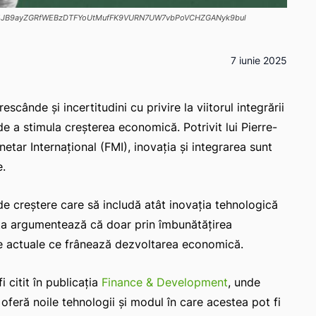
Qf3v4JB9ayZGRfWEBzDTFYoUtMufFK9VURN7UW7vbPoVCHZGANyk9bul
7 iunie 2025
scânde și incertitudini cu privire la viitorul integrării
de a stimula creșterea economică. Potrivit lui Pierre-
tar Internațional (FMI), inovația și integrarea sunt
e.
e creștere care să includă atât inovația tehnologică
sta argumentează că doar prin îmbunătățirea
ele actuale ce frânează dezvoltarea economică.
 citit în publicația
Finance & Development
, unde
oferă noile tehnologii și modul în care acestea pot fi