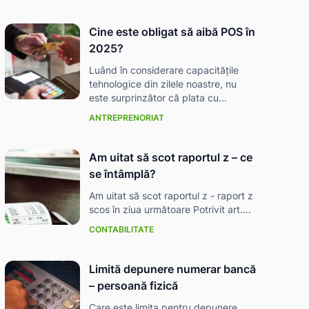
Cine este obligat să aibă POS în
2025?
Luând în considerare capacitățile
tehnologice din zilele noastre, nu
este surprinzător că plata cu...
ANTREPRENORIAT
Am uitat să scot raportul z – ce
se întâmplă?
Am uitat să scot raportul z - raport z
scos în ziua următoare Potrivit art....
CONTABILITATE
Limită depunere numerar bancă
– persoană fizică
Care este limita pentru depunere