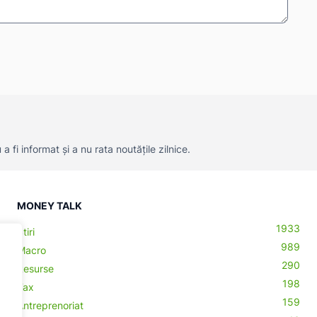
 fi informat și a nu rata noutățile zilnice.
MONEY TALK
1933
Știri
989
Macro
290
Resurse
198
Tax
159
Antreprenoriat