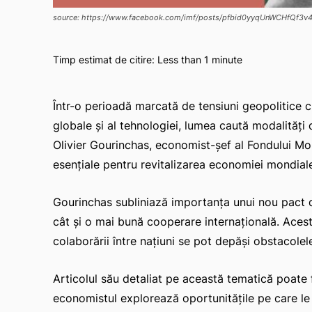
source: https://www.facebook.com/imf/posts/pfbid0yyqUnWCHf
Timp estimat de citire:
Less than 1
minute
Într-o perioadă marcată de tensiuni geopolitice cre
globale și al tehnologiei, lumea caută modalități 
Olivier Gourinchas, economist-șef al Fondului Mone
esențiale pentru revitalizarea economiei mondial
Gourinchas subliniază importanța unui nou pact d
cât și o mai bună cooperare internațională. Ace
colaborării între națiuni se pot depăși obstacol
Articolul său detaliat pe această tematică poate fi
economistul explorează oportunitățile pe care le 