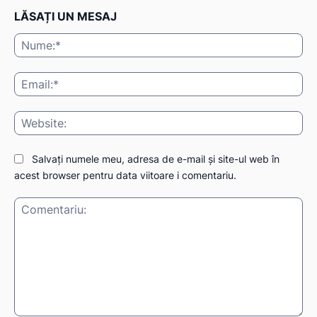
LĂSAȚI UN MESAJ
Nu
IAT
Ema
Web
Salvați numele meu, adresa de e-mail și site-ul web în
acest browser pentru data viitoare i comentariu.