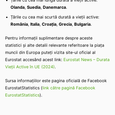
Țările cu cea mai lungă durată a vieții active:
Olanda
,
Suedia
,
Danemarca
.
Țările cu cea mai scurtă durată a vieții active:
România
,
Italia
,
Croația
,
Grecia
,
Bulgaria
.
Pentru informații suplimentare despre aceste
statistici și alte detalii relevante referitoare la piața
muncii din Europa puteți vizita site-ul oficial al
Eurostat accesând acest link:
Eurostat News – Durata
Vieţii Active în UE (2024)
.
Sursa informațiilor este pagina oficială de Facebook
EurostatStatistics (
link către pagină Facebook
EurostatStatistics
).