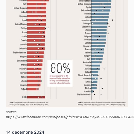
source:
https://www.facebook.com/imf/posts/pfbid0xHEMRHSeyM3u9TC558oRYFSF4
14 decembrie 2024