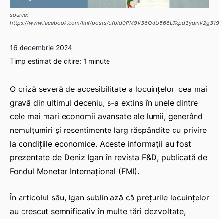
source:
https://www.facebook.com/imf/posts/pfbid0PM9V36QdU568L7kpd3yqmV2g3
16 decembrie 2024
Timp estimat de citire:
1
minute
O criză severă de accesibilitate a locuințelor, cea mai
gravă din ultimul deceniu, s-a extins în unele dintre
cele mai mari economii avansate ale lumii, generând
nemulțumiri și resentimente larg răspândite cu privire
la condițiile economice. Aceste informații au fost
prezentate de Deniz Igan în revista
F&D
, publicată de
Fondul Monetar Internațional (FMI).
În articolul său, Igan subliniază că prețurile locuințelor
au crescut semnificativ în multe țări dezvoltate,