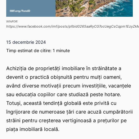
source:
https://www.facebook.com/imf/posts/pfbid0265aaRyCG7ocUegCsCqpm1EzyZ
15 decembrie 2024
Timp estimat de citire:
1
minute
Achiziția de proprietăți imobiliare în străinătate a
devenit o practică obișnuită pentru mulți oameni,
având diverse motivații precum investițiile, vacanțele
sau educația copiilor care studiază peste hotare.
Totuși, această tendință globală este privită cu
îngrijorare de numeroase țări care acuză cumpărătorii
străini pentru creșterea vertiginoasă a prețurilor pe
piața imobiliară locală.