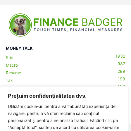
MONEY TALK
1932
Știri
987
Macro
289
Resurse
198
Tax
159
Antreprenoriat
43
Prețuim confidențialitatea dvs.
Contabilitate
29
Money Talks
Utilizăm cookie-uri pentru a vă îmbunătăți experiența de
27
Crypto
navigare, pentru a vă oferi reclame sau conținut
personalizat și pentru a ne analiza traficul. Făcând clic pe
"Acceptă totul", sunteți de acord cu utilizarea cookie-urilor