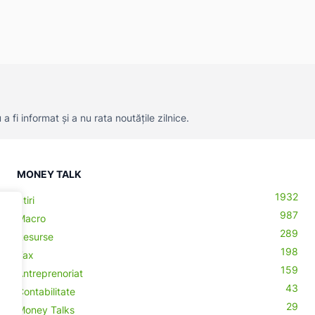
 fi informat și a nu rata noutățile zilnice.
MONEY TALK
1932
Știri
987
Macro
289
Resurse
198
Tax
159
Antreprenoriat
43
Contabilitate
29
Money Talks