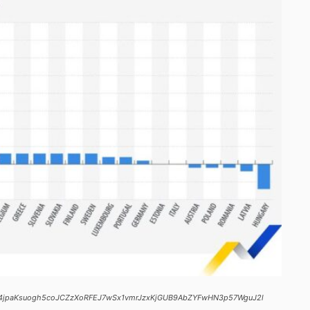
H7X24jpaKsuogh5coJCZzXoRFEJ7wSx1vmrJzxKjGUB9AbZYFwHN3p57WguJ2l