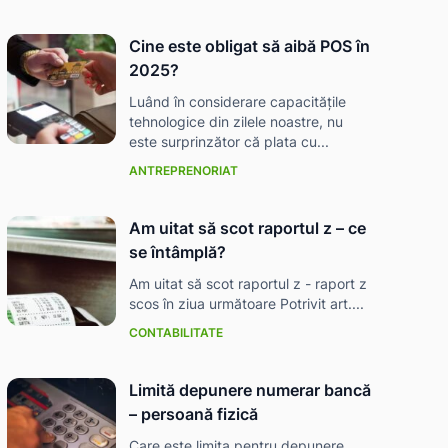
Cine este obligat să aibă POS în
2025?
Luând în considerare capacitățile
tehnologice din zilele noastre, nu
este surprinzător că plata cu...
ANTREPRENORIAT
Am uitat să scot raportul z – ce
se întâmplă?
Am uitat să scot raportul z - raport z
scos în ziua următoare Potrivit art....
CONTABILITATE
Limită depunere numerar bancă
– persoană fizică
Care este limita pentru depunere