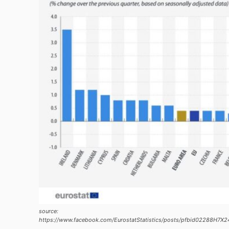
source:
https://www.facebook.com/EurostatStatistics/posts/pfbid02288