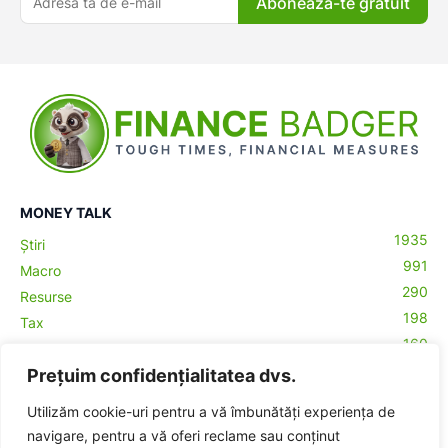
Abonează-te gratuit
MONEY TALK
1935
Știri
991
Macro
290
Resurse
198
Tax
160
Antreprenoriat
43
Prețuim confidențialitatea dvs.
Contabilitate
29
Money Talks
Utilizăm cookie-uri pentru a vă îmbunătăți experiența de
27
Crypto
navigare, pentru a vă oferi reclame sau conținut