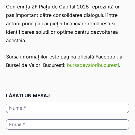
Conferința ZF Piața de Capital 2025 reprezintă un
pas important către consolidarea dialogului între
actorii principali ai pieței financiare românești și
identificarea soluțiilor optime pentru dezvoltarea
acesteia.
Sursa informațiilor este pagina oficială Facebook a
Bursei de Valori București:
bursadevaloribucuresti
.
LĂSAȚI UN MESAJ
Nu
Ema