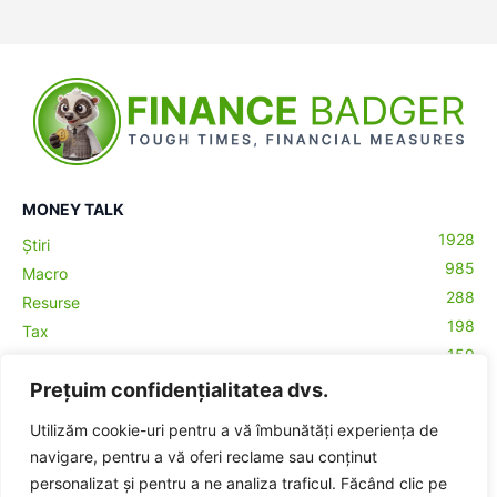
MONEY TALK
1928
Știri
985
Macro
288
Resurse
198
Tax
159
Antreprenoriat
43
Prețuim confidențialitatea dvs.
Contabilitate
29
Money Talks
Utilizăm cookie-uri pentru a vă îmbunătăți experiența de
27
Crypto
navigare, pentru a vă oferi reclame sau conținut
personalizat și pentru a ne analiza traficul. Făcând clic pe