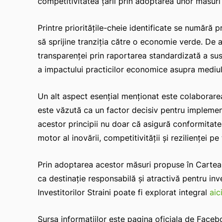
competitivitatea țării prin adoptarea unor măsuri
Printre prioritățile-cheie identificate se număr
să sprijine tranziția către o economie verde. De a
transparenței prin raportarea standardizată a sus
a impactului practicilor economice asupra mediul
Un alt aspect esențial menționat este colaborarea 
este văzută ca un factor decisiv pentru implement
acestor principii nu doar că asigură conformitate
motor al inovării, competitivității și rezilienței p
Prin adoptarea acestor măsuri propuse în Cartea
ca destinație responsabilă și atractivă pentru inve
Investitorilor Straini poate fi explorat integral
aic
Sursa informațiilor este pagina oficiala de Face