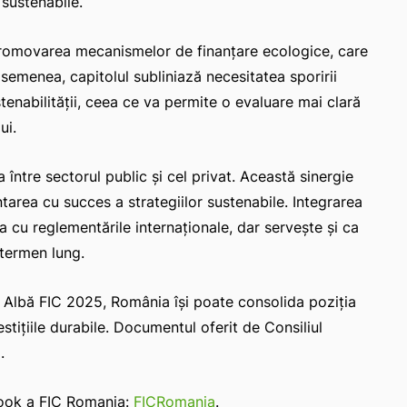
 sustenabile.
ă promovarea mecanismelor de finanțare ecologice, care
semenea, capitolul subliniază necesitatea sporirii
tenabilității, ceea ce va permite o evaluare mai clară
ui.
între sectorul public și cel privat. Această sinergie
area cu succes a strategiilor sustenabile. Integrarea
a cu reglementările internaționale, dar servește și ca
e termen lung.
 Albă FIC 2025, România își poate consolida poziția
stițiile durabile. Documentul oferit de Consiliul
i
.
book a FIC Romania:
FICRomania
.