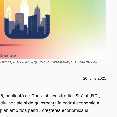
mjsPiLe2iYLQSjimU4MwzMJXyQLryZc5hQg1W349kGwFq7mSxn68oCBeNHevql
20 iunie 2025
 publicată de Consiliul Investitorilor Străini (FIC),
ediu, sociale și de guvernanță în cadrul economic al
plan ambițios pentru creșterea economică și