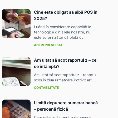
Cine este obligat să aibă POS în
2025?
Luând în considerare capacitățile
tehnologice din zilele noastre, nu
este surprinzător că plata cu...
ANTREPRENORIAT
Am uitat să scot raportul z – ce
se întâmplă?
Am uitat să scot raportul z - raport z
scos în ziua următoare Potrivit art....
CONTABILITATE
Limită depunere numerar bancă
– persoană fizică
Care este limita pentru depunere