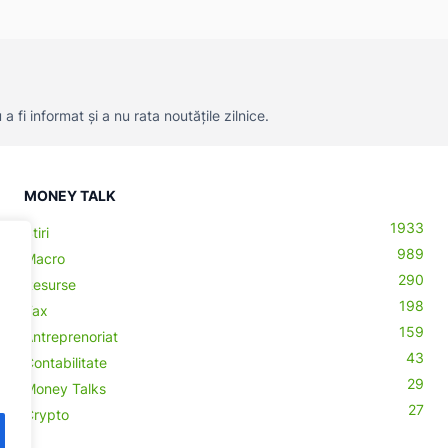
 fi informat și a nu rata noutățile zilnice.
MONEY TALK
1933
Știri
989
Macro
290
Resurse
198
Tax
159
Antreprenoriat
43
Contabilitate
29
Money Talks
27
Crypto