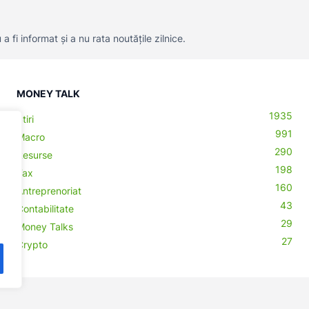
 fi informat și a nu rata noutățile zilnice.
MONEY TALK
1935
Știri
991
Macro
290
Resurse
198
Tax
160
Antreprenoriat
43
Contabilitate
29
Money Talks
27
Crypto