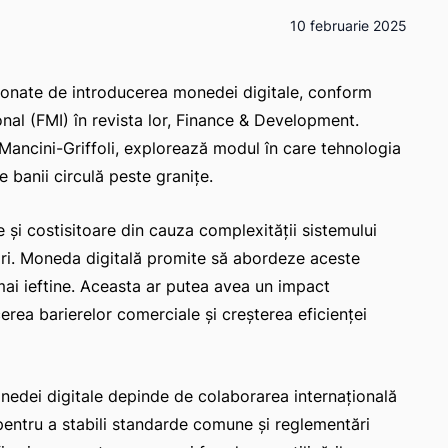
10 februarie 2025
uționate de introducerea monedei digitale, conform
onal (FMI) în revista lor, Finance & Development.
ancini-Griffoli, explorează modul în care tehnologia
 banii circulă peste granițe.
e și costisitoare din cauza complexității sistemului
 țări. Moneda digitală promite să abordeze aceste
 mai ieftine. Aceasta ar putea avea un impact
rea barierelor comerciale și creșterea eficienței
onedei digitale depinde de colaborarea internațională
e pentru a stabili standarde comune și reglementări