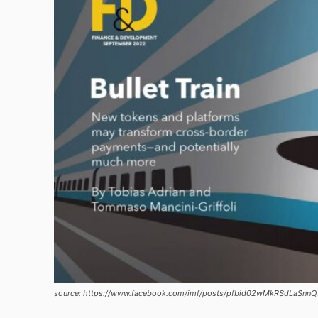
source: https://www.facebook.com/imf/posts/pfbid02wMkRSdLa