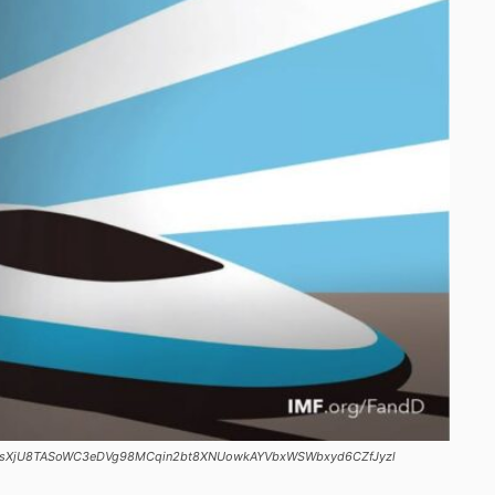
SnnQsXjU8TASoWC3eDVg98MCqin2bt8XNUowkAYVbxWSWbxyd6CZfJyzl