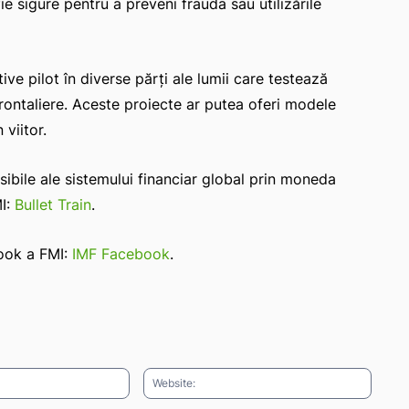
fie sigure pentru a preveni frauda sau utilizările
ive pilot în diverse părți ale lumii care testează
frontaliere. Aceste proiecte ar putea oferi modele
viitor.
sibile ale sistemului financiar global prin moneda
MI:
Bullet Train
.
book a FMI:
IMF Facebook
.
Email:*
Websit