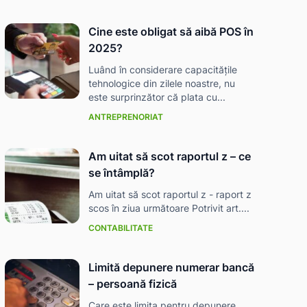
Cine este obligat să aibă POS în
2025?
Luând în considerare capacitățile
tehnologice din zilele noastre, nu
este surprinzător că plata cu...
ANTREPRENORIAT
Am uitat să scot raportul z – ce
se întâmplă?
Am uitat să scot raportul z - raport z
scos în ziua următoare Potrivit art....
CONTABILITATE
Limită depunere numerar bancă
– persoană fizică
Care este limita pentru depunere