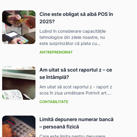
Cine este obligat să aibă POS în
2025?
Luând în considerare capacitățile
tehnologice din zilele noastre, nu
este surprinzător că plata cu...
ANTREPRENORIAT
Am uitat să scot raportul z – ce
se întâmplă?
Am uitat să scot raportul z - raport z
scos în ziua următoare Potrivit art....
CONTABILITATE
Limită depunere numerar bancă
– persoană fizică
Care este limita pentru depunere