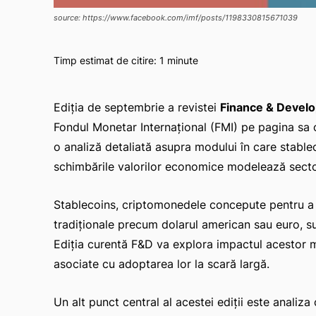
source: https://www.facebook.com/imf/posts/1198330815671039
Timp estimat de citire:
1
minute
Ediția de septembrie a revistei
Finance & Devel
Fondul Monetar Internațional (FMI) pe pagina sa 
o analiză detaliată asupra modului în care stableco
schimbările valorilor economice modelează sector
Stablecoins, criptomonedele concepute pentru a m
tradiționale precum dolarul american sau euro, sun
Ediția curentă F&D va explora impactul acestor mo
asociate cu adoptarea lor la scară largă.
Un alt punct central al acestei ediții este analiza 