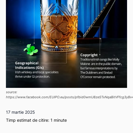
source:
https://www.facebook.com/EUIPO.eu/posts/pfbid0wmU8zeSTxNqaBitVFfcg3y
17 martie 2025
Timp estimat de citire:
1
minute