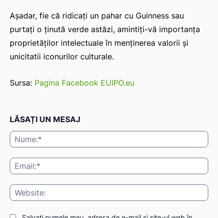
Așadar, fie că ridicați un pahar cu Guinness sau
purtați o ținută verde astăzi, amintiți-vă importanța
proprietăților intelectuale în menținerea valorii și
unicitatii iconurilor culturale.
Sursa:
Pagina Facebook EUIPO.eu
LĂSAȚI UN MESAJ
Nu
Ema
Web
Salvați numele meu, adresa de e-mail și site-ul web în