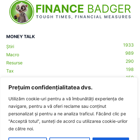
MONEY TALK
1933
Știri
989
Macro
290
Resurse
198
Tax
159
Antreprenoriat
43
Prețuim confidențialitatea dvs.
Contabilitate
29
Money Talks
Utilizăm cookie-uri pentru a vă îmbunătăți experiența de
27
Crypto
navigare, pentru a vă oferi reclame sau conținut
ă-
personalizat și pentru a ne analiza traficul. Făcând clic pe
"Acceptă totul", sunteți de acord cu utilizarea cookie-urilor
© BadgerHub - Toate drepturile rezervate -
Termeni și condiții
|
de către noi.
Publicitate