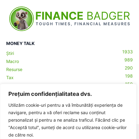
MONEY TALK
1933
Știri
989
Macro
290
Resurse
198
Tax
159
Antreprenoriat
43
Prețuim confidențialitatea dvs.
Contabilitate
29
Money Talks
Utilizăm cookie-uri pentru a vă îmbunătăți experiența de
27
Crypto
navigare, pentru a vă oferi reclame sau conținut
personalizat și pentru a ne analiza traficul. Făcând clic pe
"Acceptă totul", sunteți de acord cu utilizarea cookie-urilor
© BadgerHub - Toate drepturile rezervate -
Termeni și condiții
|
de către noi.
Publicitate