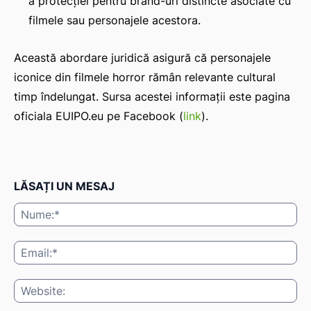
a protecției pentru brand-uri distincte asociate cu
filmele sau personajele acestora.
Această abordare juridică asigură că personajele
iconice din filmele horror rămân relevante cultural
timp îndelungat. Sursa acestei informații este pagina
oficiala EUIPO.eu pe Facebook (
link
).
LĂSAȚI UN MESAJ
Nu
Ema
Web