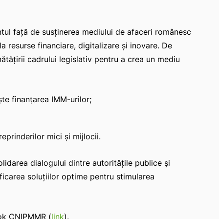
ntul față de susținerea mediului de afaceri românesc
la resurse financiare, digitalizare și inovare. De
ățirii cadrului legislativ pentru a crea un mediu
ește finanțarea IMM-urilor;
prinderilor mici și mijlocii.
darea dialogului dintre autoritățile publice și
ificarea soluțiilor optime pentru stimularea
book CNIPMMR (
link
).