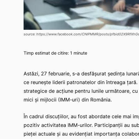
source: https://www.facebook.com/CNIPMMR/posts/pfbid02X9Rf
Timp estimat de citire:
1
minute
Astăzi, 27 februarie, s-a desfășurat ședința lun
ce reunește liderii patronatelor din întreaga țară. 
strategice de acțiune pentru lunile următoare, cu 
mici și mijlocii (IMM-uri) din România.
În cadrul discuțiilor, au fost abordate cele mai i
pozitiv activitatea IMM-urilor. Participanții au su
pieței actuale și au evidențiat importanța colabor