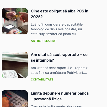
Cine este obligat să aibă POS în
2025?
Luând în considerare capacitățile
tehnologice din zilele noastre, nu
este surprinzător că plata cu...
ANTREPRENORIAT
Am uitat să scot raportul z – ce
se întâmplă?
Am uitat să scot raportul z - raport z
scos în ziua următoare Potrivit art....
CONTABILITATE
Limită depunere numerar bancă
– persoană fizică
Care este limita pentru depunere