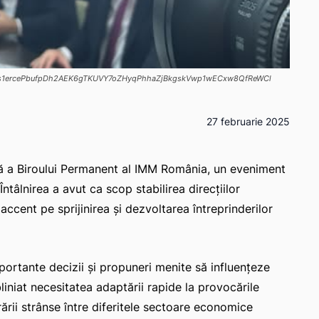
XhGs1ercePbufpDh2AEK6gTKUVY7oZHyqPhhaZjBkgskVwp1wECxw8QfReWCl
27 februarie 2025
ară a Biroului Permanent al IMM România, un eveniment
Întâlnirea a avut ca scop stabilirea direcțiilor
accent pe sprijinirea și dezvoltarea întreprinderilor
mportante decizii și propuneri menite să influențeze
bliniat necesitatea adaptării rapide la provocările
ării strânse între diferitele sectoare economice