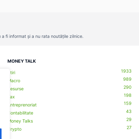
 fi informat și a nu rata noutățile zilnice.
MONEY TALK
1933
Știri
989
Macro
290
Resurse
198
Tax
159
Antreprenoriat
43
Contabilitate
29
Money Talks
27
Crypto