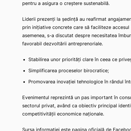
pentru a asigura o creștere sustenabilă.
Liderii prezenți la ședință au reafirmat angajame
prin inițiative concrete care să faciliteze accesul 
asemenea, s-a discutat despre necesitatea îmbunăt
favorabil dezvoltării antreprenoriale.
Stabilirea unor priorități clare în ceea ce priv
Simplificarea proceselor birocratice;
Promovarea inovației tehnologice în rândul între
Evenimentul reprezintă un pas important în consoli
sectorul privat, având ca obiectiv principal ident
competitivității economice naționale.
Sursa informației este pagina oficială de Face