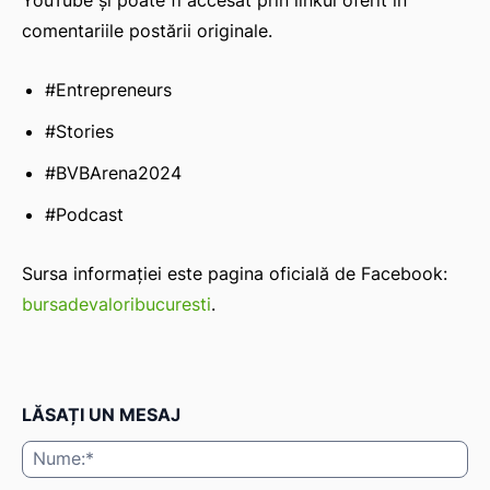
comentariile postării originale.
#Entrepreneurs
#Stories
#BVBArena2024
#Podcast
Sursa informației este pagina oficială de Facebook:
bursadevaloribucuresti
.
LĂSAȚI UN MESAJ
Nu