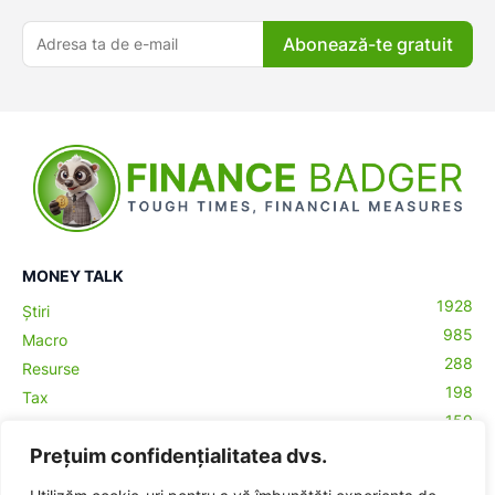
Abonează-te gratuit
ă-
MONEY TALK
1928
Știri
985
Macro
288
Resurse
198
Tax
159
Antreprenoriat
43
Prețuim confidențialitatea dvs.
Contabilitate
29
Money Talks