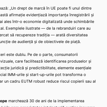
ază: „Un drept de marcă în UE poate fi unul dintre
stă afirmaţie evidenţiază importanţa înregistrării şi
ai ales într-o economie digitalizată unde schimbările
al. Exemplele ilustrate — de la rebranduiri care au
cercat să recupereze tradiţia — arată diversitatea
uncţie de audienţă şi de obiectivele de piaţă.
ceri este dublu. Pe de o parte, consumatorii
vizuale, care facilitează identificarea produselor şi
ecţie juridică şi predictibilitate, elemente esenţiale
ecial IMM-urile şi start-up-urile pot transforma o
iar un cadru EUTM robust reduce riscul copierii sau al
rope
marchează 30 de ani de la implementarea