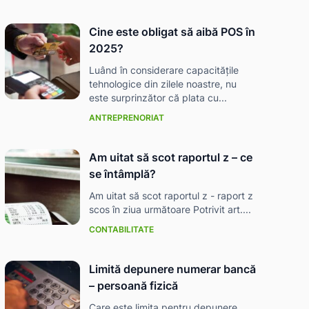
Cine este obligat să aibă POS în
2025?
Luând în considerare capacitățile
tehnologice din zilele noastre, nu
este surprinzător că plata cu...
ANTREPRENORIAT
Am uitat să scot raportul z – ce
se întâmplă?
Am uitat să scot raportul z - raport z
scos în ziua următoare Potrivit art....
CONTABILITATE
Limită depunere numerar bancă
– persoană fizică
Care este limita pentru depunere