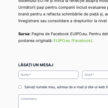
sistemului EUTM şi invită la reflecţie asupra modu
Următorii paşi pentru companii includ evaluarea po
brand pentru a reflecta schimbările de piaţă şi, 
înregistrare sau consolidare a drepturilor la nive
Sursa:
Pagina de Facebook EUIPO.eu. Pentru detalii
postarea originală:
EUIPO.eu (Facebook)
.
LĂSAȚI UN MESAJ
Nume:*
Salvați numele meu, adresa de e-mail și site-ul web î