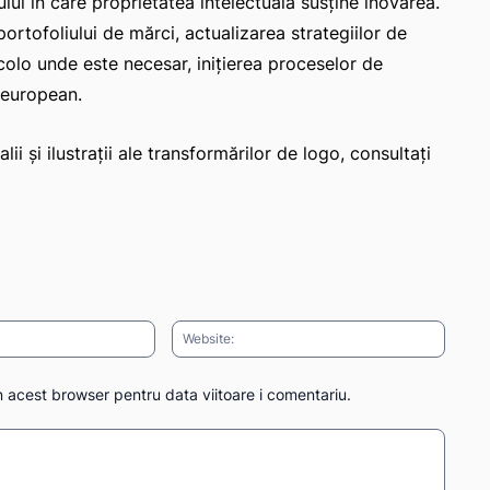
lui în care proprietatea intelectuală susţine inovarea.
rtofoliului de mărci, actualizarea strategiilor de
acolo unde este necesar, iniţierea proceselor de
l european.
 şi ilustraţii ale transformărilor de logo, consultaţi
Email:*
Websit
n acest browser pentru data viitoare i comentariu.