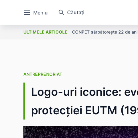
Căutați
Meniu
CONPET sărbătorește 22 de ani l
ULTIMELE ARTICOLE
ANTREPRENORIAT
Logo-uri iconice: evo
protecției EUTM (1