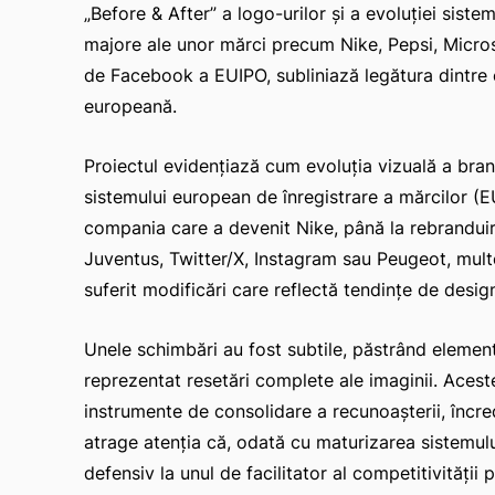
„Before & After” a logo-urilor și a evoluţiei sist
majore ale unor mărci precum Nike, Pepsi, Micros
de Facebook a EUIPO, subliniază legătura dintre ev
europeană.
Proiectul evidenţiază cum evoluţia vizuală a bra
sistemului european de înregistrare a mărcilor (E
compania care a devenit Nike, până la rebranduir
Juventus, Twitter/X, Instagram sau Peugeot, mult
suferit modificări care reflectă tendinţe de design
Unele schimbări au fost subtile, păstrând elemente 
reprezentat resetări complete ale imaginii. Acest
instrumente de consolidare a recunoaşterii, încre
atrage atenţia că, odată cu maturizarea sistemulu
defensiv la unul de facilitator al competitivităţii