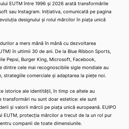
emului EUTM între 1996 și 2026 arată transformările
oft sau Instagram. Iniţiativa, comunicată pe pagina
oluţia designului şi rolul mărcilor în piaţa unică
ndurilor a mers mână în mână cu dezvoltarea
UTM) în ultimii 30 de ani. De la Blue Ribbon Sports,
ile Pepsi, Burger King, Microsoft, Facebook,
e dintre cele mai recognoscibile sigle mondiale au
, strategiile comerciale şi adaptarea la pieţe noi.
istorice ale identităţii, în timp ce altele au
e transformări nu sunt doar estetice: ele sunt
derii şi valorii mărcii pe piaţa unică europeană. EUIPO
i EUTM, protecţia mărcilor a trecut de la un rol pur
 pentru companii de toate dimensiunile.