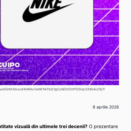
mTqun5GrKhfdvsc64HRAo1wNK1tkTbQYgCzAEhVZnYFDSrqr33Xb4c2Xj7l
8 aprilie 2026
tate vizuală din ultimele trei decenii?
O prezentare