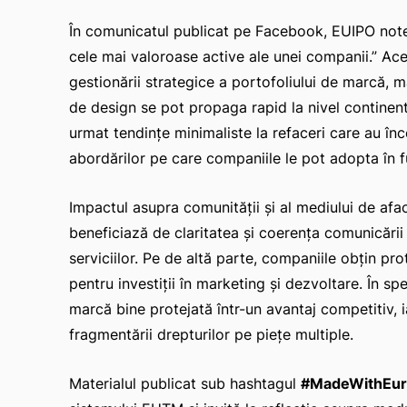
În comunicatul publicat pe Facebook, EUIPO note
cele mai valoroase active ale unei companii.” Acea
gestionării strategice a portofoliului de marcă, m
de design se pot propaga rapid la nivel continent
urmat tendinţe minimaliste la refaceri care au în
abordărilor pe care companiile le pot adopta în f
Impactul asupra comunităţii şi al mediului de afa
beneficiază de claritatea şi coerenţa comunicării 
serviciilor. Pe de altă parte, companiile obţin prot
pentru investiţii în marketing şi dezvoltare. În sp
marcă bine protejată într-un avantaj competitiv, 
fragmentării drepturilor pe pieţe multiple.
Materialul publicat sub hashtagul
#MadeWithEu