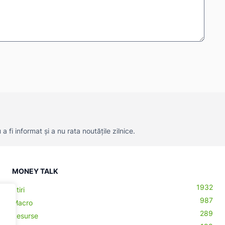
 fi informat și a nu rata noutățile zilnice.
MONEY TALK
1932
Știri
987
Macro
289
Resurse