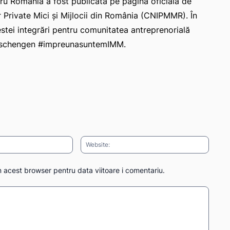
ntru România a fost publicată pe pagina oficială de
r Private Mici și Mijlocii din România (CNIPMMR). În
tei integrări pentru comunitatea antreprenorială
ulschengen #impreunasuntemIMM.
Email:*
Websit
n acest browser pentru data viitoare i comentariu.