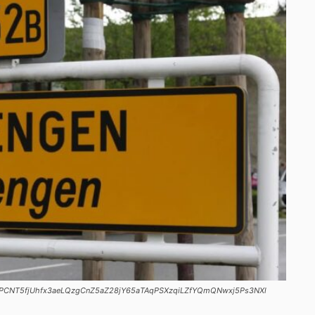
M3TPCNT5fjUhfx3aeLQzgCnZ5aZ28jY65aTAqPSXzqiLZfYQmQNwxj5Ps3NXl