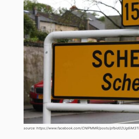
source: https://www.facebook.com/CNIPMMR/posts/pfbid02Ug6i