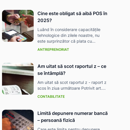
Cine este obligat să aibă POS în
2025?
Luând în considerare capacitățile
tehnologice din zilele noastre, nu
este surprinzător că plata cu...
ANTREPRENORIAT
Am uitat să scot raportul z – ce
se întâmplă?
Am uitat să scot raportul z - raport z
scos în ziua următoare Potrivit art....
CONTABILITATE
Limită depunere numerar bancă
– persoană fizică
Care este limita pentru depunere