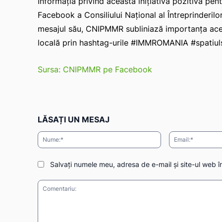
Informația privind această inițiativă pozitivă pe
Facebook a Consiliului Național al Întreprinderilo
mesajul său, CNIPMMR subliniază importanța aces
locală prin hashtag-urile #IMMROMANIA #spati
Sursa: CNIPMMR pe Facebook
LĂSAȚI UN MESAJ
Nume:*
Salvați numele meu, adresa de e-mail și site-ul web î