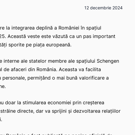
12 decembrie 2024
 la integrarea deplină a României în spațiul
2025. Această veste este văzută ca un pas important
tăți sporite pe piața europeană.
le interne ale statelor membre ale spațiului Schengen
l de afaceri din România. Aceasta va facilita
au personale, permițând o mai bună valorificare a
ne.
nu doar la stimularea economiei prin creșterea
trăine directe, dar va sprijini și dezvoltarea relațiilor
.