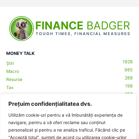
MONEY TALK
1928
Știri
985
Macro
288
Resurse
198
Tax
159
Antreprenoriat
43
Prețuim confidențialitatea dvs.
Contabilitate
29
Money Talks
Utilizăm cookie-uri pentru a vă îmbunătăți experiența de
27
Crypto
navigare, pentru a vă oferi reclame sau conținut
personalizat și pentru a ne analiza traficul. Făcând clic pe
"Acceptă totul", sunteți de acord cu utilizarea cookie-urilor