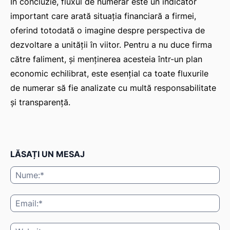
În concluzie, fluxul de numerar este un indicator
important care arată situația financiară a firmei,
oferind totodată o imagine despre perspectiva de
dezvoltare a unității în viitor. Pentru a nu duce firma
către faliment, și menținerea acesteia într-un plan
economic echilibrat, este esențial ca toate fluxurile
de numerar să fie analizate cu multă responsabilitate
și transparență.
LĂSAȚI UN MESAJ
Nu
Ema
Web