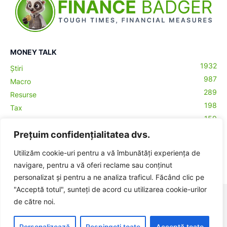
MONEY TALK
1932
Știri
987
Macro
289
Resurse
198
Tax
159
Antreprenoriat
43
Prețuim confidențialitatea dvs.
Contabilitate
29
Money Talks
Utilizăm cookie-uri pentru a vă îmbunătăți experiența de
27
Crypto
navigare, pentru a vă oferi reclame sau conținut
personalizat și pentru a ne analiza traficul. Făcând clic pe
"Acceptă totul", sunteți de acord cu utilizarea cookie-urilor
© BadgerHub - Toate drepturile rezervate -
Termeni și condiții
|
de către noi.
Publicitate
Made with ♥ in Romania
Personalizează
Respingeți toate
Acceptă toate