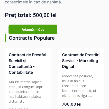
consecințele în caz de neplată.
Preț total:
500,00
lei
Cantitate
Adaugă În Coș
Contract
de
Contracte Populare
Împrumut
cu
Dobândă
Contract de Prestări
Contract de Prestări
Servicii și
Servicii - Marketing
Consultanță -
Digital
Contabilitate
Maecenas posuere,
risus in finibus
Mauris mattis sapien
consequat, sem
enim, id congue turpis
lectus tincidunt elit, ut
consectetur non. In
eleifend nisl ligula...
hac habitasse platea
dictumst....
700,00
lei